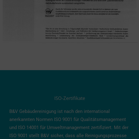
ISO-Zertifikate
B&
V
Gebäudereinigung
ist
nach
den
international
anerkannten
Normen
ISO
9001
für
Qualitätsmanagement
und
ISO
14001
für
Umweltmanagement
zertifiziert.
Mit
der
ISO
9001
stellt
B&
V
sicher,
dass
alle
Reinigungsprozesse