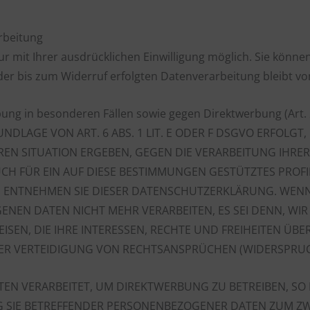
arbeitung
 mit Ihrer ausdrücklichen Einwilligung möglich. Sie können e
 der bis zum Widerruf erfolgten Datenverarbeitung bleibt v
ung in besonderen Fällen sowie gegen Direktwerbung (Art.
LAGE VON ART. 6 ABS. 1 LIT. E ODER F DSGVO ERFOLGT, 
EREN SITUATION ERGEBEN, GEGEN DIE VERARBEITUNG IH
UCH FÜR EIN AUF DIESE BESTIMMUNGEN GESTÜTZTES PROFI
, ENTNEHMEN SIE DIESER DATENSCHUTZERKLÄRUNG. WENN
ENEN DATEN NICHT MEHR VERARBEITEN, ES SEI DENN, 
SEN, DIE IHRE INTERESSEN, RECHTE UND FREIHEITEN ÜB
 VERTEIDIGUNG VON RECHTSANSPRÜCHEN (WIDERSPRUCH N
 VERARBEITET, UM DIREKTWERBUNG ZU BETREIBEN, SO HA
G SIE BETREFFENDER PERSONENBEZOGENER DATEN ZUM Z