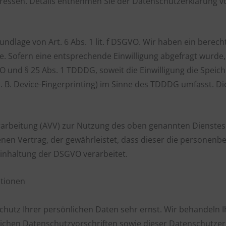
-Adressen. Details entnehmen Sie der Datenschutzerklärung 
dlage von Art. 6 Abs. 1 lit. f DSGVO. Wir haben ein berecht
. Sofern eine entsprechende Einwilligung abgefragt wurde, 
GVO und § 25 Abs. 1 TDDDG, soweit die Einwilligung die Speic
 B. Device-Fingerprinting) im Sinne des TDDDG umfasst. Die 
rarbeitung (AVV) zur Nutzung des oben genannten Dienstes 
enen Vertrag, der gewährleistet, dass dieser die persone
inhaltung der DSGVO verarbeitet.
ationen
Schutz Ihrer persönlichen Daten sehr ernst. Wir behandel
lichen Datenschutzvorschriften sowie dieser Datenschutzer