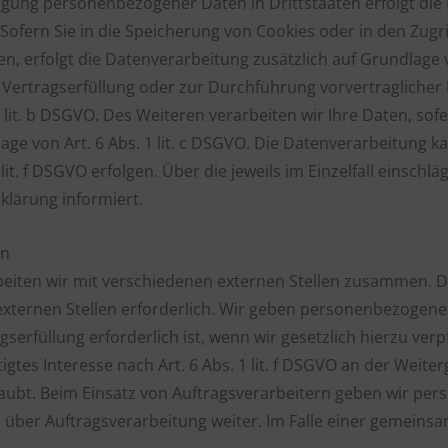
ragung personenbezogener Daten in Drittstaaten erfolgt d
 Sofern Sie in die Speicherung von Cookies oder in den Zugrif
ben, erfolgt die Datenverarbeitung zusätzlich auf Grundlage 
ur Vertragserfüllung oder zur Durchführung vorvertragliche
 lit. b DSGVO. Des Weiteren verarbeiten wir Ihre Daten, sofe
lage von Art. 6 Abs. 1 lit. c DSGVO. Die Datenverarbeitung 
 lit. f DSGVO erfolgen. Über die jeweils im Einzelfall einsch
klärung informiert.
en
eiten wir mit verschiedenen externen Stellen zusammen. Da
ternen Stellen erforderlich. Wir geben personenbezogene 
erfüllung erforderlich ist, wenn wir gesetzlich hierzu verpf
gtes Interesse nach Art. 6 Abs. 1 lit. f DSGVO an der Weit
aubt. Beim Einsatz von Auftragsverarbeitern geben wir p
s über Auftragsverarbeitung weiter. Im Falle einer gemeins